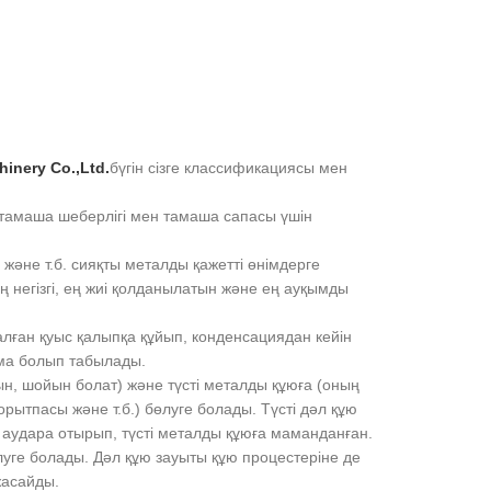
inery Co.,Ltd.
бүгін сізге классификациясы мен
тамаша шеберлігі мен тамаша сапасы үшін
ы және т.б. сияқты металды қажетті өнімдерге
ң негізгі, ең жиі қолданылатын және ең ауқымды
лған қуыс қалыпқа құйып, конденсациядан кейін
йма болып табылады.
, шойын болат) және түсті металды құюға (оның
ытпасы және т.б.) бөлуге болады. Түсті дәл құю
удара отырып, түсті металды құюға маманданған.
ге болады. Дәл құю зауыты құю процестеріне де
жасайды.