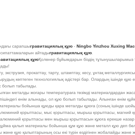
ндағы сарапшы
гравитациялық құю
-
Ningbo Yinzhou Xuxing Mach
і сипаттамаларын айтады
гравитациялық құю
.
равитациялық құю
Қолөнер бұйымдарын біздің тұтынушыларымыз 
ады!
ғу, экструзия, прокаттау, тарту, штамптау, кесу, ұнтақ металлургияс
рудың көптеген технологиялық әдістері бар. Олардың ішінде құю е
с болып табылады.
лған металды жоғары температураға төзімді материалдардан жаса
 пішіндегі өнім алынады, ол құю болып табылады. Алынған өнім құ
материалы бойынша құюды қара металды құюға (соның ішінде шойын
алюминий қорытпасы, мыс қорытпасы, мырыш қорытпасы, магний қор
 алюминий қорытпасы мен мырыш қорытпасын құюға ерекше назар а
құйма қалып материалы бойынша құм құю және металл құю деп бөлу
 және құю қалыптарының осы екі түрін өздігінен жобалайды және 