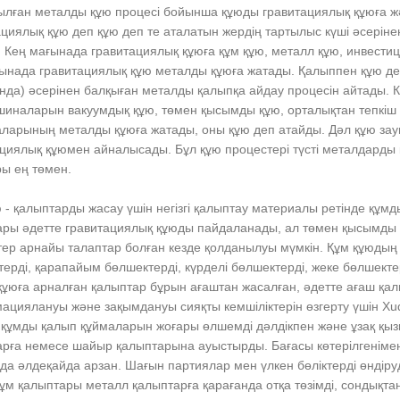
ылған металды құю процесі бойынша құюды гравитациялық құюға ж
циялық құю деп құю деп те аталатын жердің тартылыс күші әсерін
 Кең мағынада гравитациялық құюға құм құю, металл құю, инвестици
ынада гравитациялық құю металды құюға жатады. Қалыппен құю деп
нда) әсерінен балқыған металды қалыпқа айдау процесін айтады.
иналарын вакуумдық құю, төмен қысымды құю, орталықтан тепкіш 
ларының металды құюға жатады, оны құю деп атайды. Дәл құю за
ациялық құюмен айналысады. Бұл құю процестері түсті металдард
ы ең төмен.
 - қалыптарды жасау үшін негізгі қалыптау материалы ретінде құмд
ры әдетте гравитациялық құюды пайдаланады, ал төмен қысымды қ
ер арнайы талаптар болған кезде қолданылуы мүмкін. Құм құюдың 
ерді, қарапайым бөлшектерді, күрделі бөлшектерді, жеке бөлшект
құюға арналған қалыптар бұрын ағаштан жасалған, әдетте ағаш қа
циялануы және зақымдануы сияқты кемшіліктерін өзгерту үшін Xudon
 құмды қалып құймаларын жоғары өлшемді дәлдікпен және ұзақ қы
арға немесе шайыр қалыптарына ауыстырды. Бағасы көтерілгенімен
да әлдеқайда арзан. Шағын партиялар мен үлкен бөліктерді өндір
құм қалыптары металл қалыптарға қарағанда отқа төзімді, сондықт