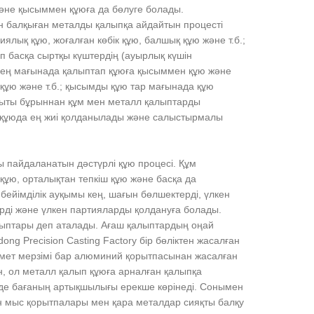
әне қысыммен құюға да бөлуге болады.
ен балқыған металды қалыпқа айдайтын процесті
ялық құю, жоғалған көбік құю, балшық құю және т.б.;
 басқа сыртқы күштердің (ауырлық күшін
 Кең мағынада қалыптап құюға қысыммен құю және
құю және т.б.; қысымды құю тар мағынада құю
уыты бұрыннан құм мен металл қалыптарды
ы құюда ең жиі қолданылады және салыстырмалы
ы пайдаланатын дәстүрлі құю процесі. Құм
ұю, орталықтан тепкіш құю және басқа да
бейімділік ауқымы кең, шағын бөлшектерді, үлкен
ерді және үлкен партияларды қолдануға болады.
лыптары деп аталады. Ағаш қалыптардың оңай
g Precision Casting Factory бір бөліктен жасалған
змет мерзімі бар алюминий қорытпасынан жасалған
, ол металл қалып құюға арналған қалыпқа
уде бағаның артықшылығы ерекше көрінеді. Сонымен
ан мыс қорытпалары мен қара металдар сияқты балқу