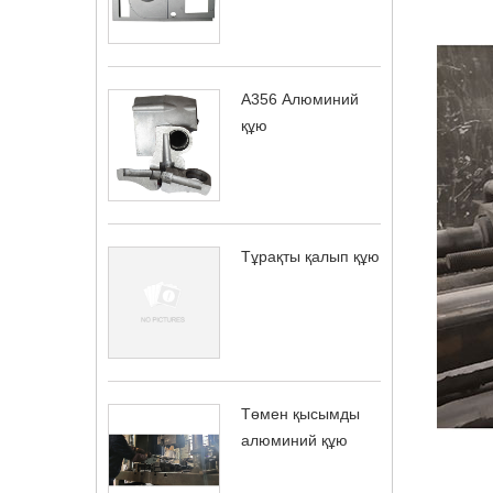
A356 Алюминий
құю
Тұрақты қалып құю
Төмен қысымды
алюминий құю