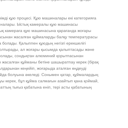
ді құю процесі. Құю машиналары екі категорияға
иналары. Ыстық камералы құю машинасы
уық камераға құю машинасына қарағанда жоғары
ытпасынан жасалған құймаларды балқу температурасы
болады. Қалыппен құюдың негізгі ерекшелігі
олтырады, ал жоғары қысымда қалыптасады және
а болады, сондықтан алюминий қорытпасынан
жасалған құйманы бетіне шашыратпау керек (бірақ
алдарынан кеңейіп, жоғарыда аталған өңдеуді
йда болуына әкеледі. Сонымен қатар, құймалардың
уы керек, бұл құйма салмағын азайтып қана қоймай,
аттың тығыз қабатына еніп, тері асты қабатының