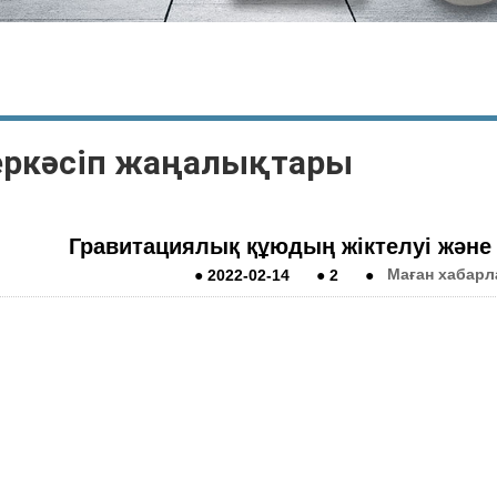
еркәсіп жаңалықтары
Гравитациялық құюдың жіктелуі және
●
2022-02-14
●
2
●
Маған хабар