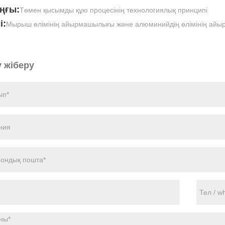
ңғы:
Төмен қысымды құю процесінің технологиялық принципі
і:
Мырыш өлімінің айырмашылығы және алюминийдің өлімінің ай
 жіберу