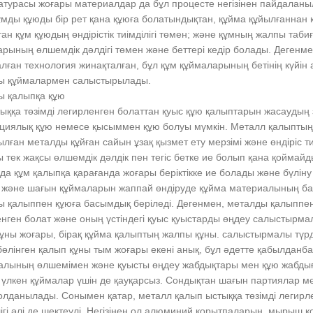
турасы жоғары материалдар да бұл процесте негізінен пайдаланыл
ұмды құюды бір рет қана құюға болатындықтан, құйма құйылғаннан к
ан құм құюдың өндірістік тиімділігі төмен; және құмның жалпы таби
рының өлшемдік дәлдігі төмен және беттері кедір болады. Дегенм
лған технология жинақталған, бұл құм құймаларының бетінің күйін 
ы құймалармен салыстырылады.
ы қалыпқа құю
ыққа төзімді легирленген болаттан қуыс құю қалыптарын жасаудың
ациялық құю немесе қысыммен құю болуы мүмкін. Металл қалыптың
лған металды құйған сайын ұзақ қызмет ету мерзімі және өндіріс т
 тек жақсы өлшемдік дәлдік пен тегіс бетке ие болып қана қоймай
а құм қалыпқа қарағанда жоғары беріктікке ие болады және бүлін
 және шағын құймаларын жаппай өндіруде құйма материалының ба
 қалыппен құюға басымдық беріледі. Дегенмен, металды қалыппен қ
нген болат және оның үстіндегі қуыс қуыстарды өңдеу салыстырм
ұны жоғары, бірақ құйма қалыптың жалпы құны. салыстырмалы түрде
бөлінген қалып құны тым жоғары екені анық, бұл әдетте қабылданб
алының өлшемімен және қуысты өңдеу жабдықтары мен құю жабды
үлкен құймалар үшін де қауқарсыз. Сондықтан шағын партиялар ме
олданылады. Сонымен қатар, металл қалып ыстыққа төзімді легир
лігі әлі де шектеулі. Негізінен ол алюминий қорытпаларын, мыры