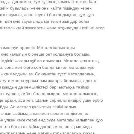
ады. Дегенмен, құм құюдың кемшіліктері де бар:
ейін бұзылады және оны қайта пішіндеу керек,
ғаты жұмсақ және кеуекті болғандықтан, құм құю
ен, дәл құю зауытында көптеген жылдар бойы
айтарлықтай жақсартты және атқылаудан кейінгі әсер
 заманауи процесі. Металл қалыптары
 құю қалыпын бірнеше рет қолдануға болады.
иімділігі жоғары құйма алынады. Металл қалыптың
ды, сонымен бірге сол балқытылған металды құю
у ықтималдығы аз. Сондықтан түсті металдардың
лқу температурасы тым жоғары болмаса, әдетте
ұюдың да кемшіліктері бар: ыстыққа төзімді
алы түрде қымбат болғандықтан, металл қалыптың
 арзан. аса көп. Шағын сериялы өндіріс үшін әрбір
айды. Ал металл қалыптың пішіні қалып
ғының сыйымдылығымен шектелгендіктен, ол
н үлкен кесектерді өндіруде металды қалыппен құю
ленген болатты қабылдағанымен, оның ыстыққа
ш қорытпаларын және магний қорытпаларын құюда