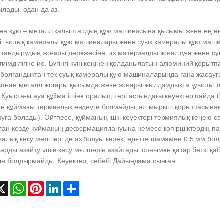
лады. одан да аз.
ен құю – металл қалыптардың құю машинасына қысымы және ең өнім
ді: ыстық камералы құю машиналары және суық камералы құю маш
ттандырудың жоғары дәрежесіне, аз материалды жоғалтуға және с
 тиімділігіне ие. Бүгінгі күні кеңінен қолданылатын алюминий қор
болғандықтан тек суық камералы құю машиналарында ғана жасауға 
ылған металл жоғары қысымда және жоғары жылдамдықта қуысты т
 Қуыстағы ауа құйма ішіне оралып, тері астындағы кеуектер пайд
ан құйманы термиялық өңдеуге болмайды, ал мырыш қорытпасынан 
уға болады). Әйтпесе, құйманың ішкі кеуектері термиялық кеңею с
ған кезде құйманың деформациялануына немесе көпіршіктердің па
алық кесу мөлшері де аз болуы керек, әдетте шамамен 0,5 мм бол
рды азайту үшін кесу мөлшерін азайтады, сонымен қатар беткі қаб
н болдырмайды. Кеуектер, себебі Дайындама сынған.
cebook
X
WhatsApp
Pinterest
LinkedIn
Share