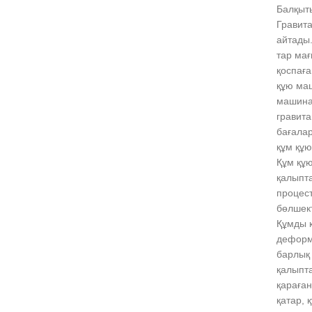
Балқыт
Гравита
айтады.
тар мағ
қоспаға
құю маш
машина
гравит
бағалар
құм құю
Құм құю
қалыпта
процест
бөлшект
Құмды 
деформа
барлық
қалыпт
қараған
қатар, 