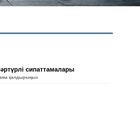
Live
 әртүрлі сипаттамалары
лама қалдырыңыз