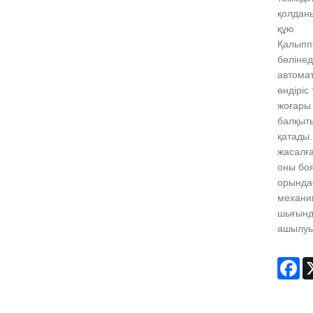
қолданы
құю
Қалыпп
бөліне
автома
өндіріс
жоғары 
балқыт
қатады.
жасалғ
оны боя
орында
механик
шығында
ашылуы
Fa