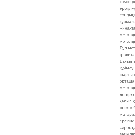
темпера
әрбір қ
сондықт
құймала
жинақта
металд
металд
Бұл ыст
гравит
Балқыты
құйылуы
шартынд
орташа
металды
легирле
қалып қ
өнімге 
матери
ерекше 
сирек қ
төзімді