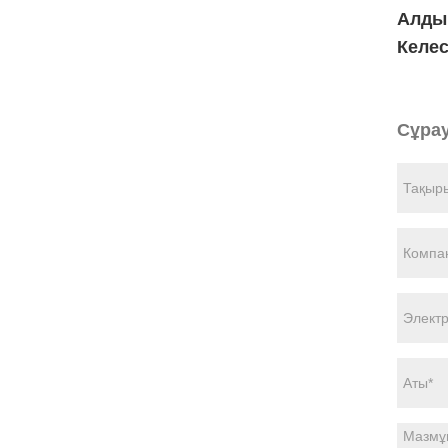
Алды
Келес
Сұрау