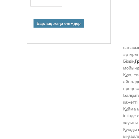
Барлық жаңа өнімдер
саласы
әртүрл
Біздің
Г
мойынд
Құю, со
айналды
процес
Балқыты
қажетті
Құйма 
ішінде 
зауыты
Құюды 
ыңғайлы