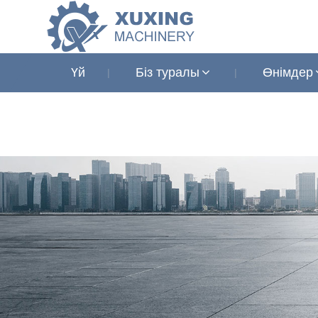
Үй
Біз туралы
Өнімдер
Жаңалықтар